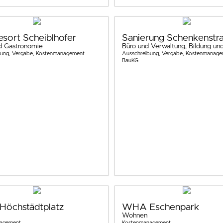
esort Scheiblhofer
Sanierung Schenkenstr
d Gastronomie
Büro und Verwaltung, Bildung und
bung, Vergabe, Kostenmanagement
Ausschreibung, Vergabe, Kostenmanage
BauKG
öchstädtplatz
WHA Eschenpark
Wohnen
agement
Kostenmanagement